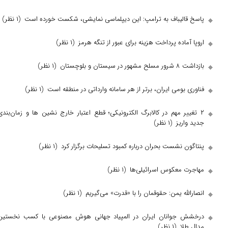
پاسخ قالیباف به ترامپ: این دیپلماسی نمایشی، شکست خورده است
(۱ نظر)
اروپا آماده پرداخت هزینه برای عبور از تنگه هرمز
(۱ نظر)
بازداشت ۸ شرور مسلح مشهور در سیستان و بلوچستان
(۱ نظر)
فناوری بومی ایران، برتر از هر سامانه وارداتی در منطقه است
(۱ نظر)
۲ تغییر مهم در کالابرگ الکترونیکی؛ قطع اعتبار خارج‌ نشین‌ ها و زمان‌بندی
جدید واریز
(۱ نظر)
پنتاگون نشست بحران درباره کمبود تسلیحات برگزار کرد
(۱ نظر)
مهاجرت معکوس اسرائیلی‌ها
(۱ نظر)
انصارالله یمن: حقوقمان را با «قدرت» می‌گیریم
(۱ نظر)
درخشش جوانان ایران در المپیاد جهانی هوش مصنوعی با کسب نخستین
مدال طلا
(۱ نظر)