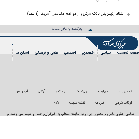
انتقاد رئیس‌کل بانک مرکزی از مواضع متناقض آمریکا
(۱ نظر)
بازگشت به بالای صفحه
ه نخست
سیاسی
اقتصادی
اجتماعی
علمی و فرهنگی
استان ها
 الملل
ورزشی
عکس
فیلم
شهروندخبرنگار
رویداد
تماس با ما
درباره ما
پیوند ها
جستجو
آرشیو
آب و هوا
اوقات شرعی
خبرنامه
نقشه سایت
RSS
مامی حقوق مادی و معنوی این وب سایت متعلق به خبرگزاری صدا و سیما می باشد و
ستفاده غیر قانونی از آن پیگرد قانونی دارد
راحی و تولید:
"ایران سامانه"