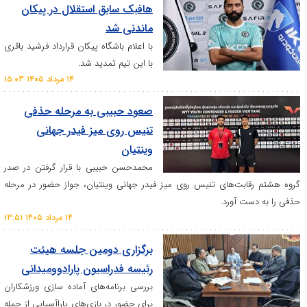
هافبک سابق استقلال در پیکان
ماندنی شد
با اعلام باشگاه پیکان قرارداد فرشید باقری
با این تیم تمدید شد.
۱۴ مرداد ۱۴۰۵ ۱۵:۰۳
صعود حبیبی به مرحله حذفی
تنیس روی میز فیدر جهانی
وینتیان
محمدحسن حبیبی با قرار گرفتن در صدر
بت‌های تنیس روی میز فیدر جهانی وینتیان، جواز حضور در مرحله
 آورد.
۱۴ مرداد ۱۴۰۵ ۱۳:۵۱
برگزاری دومین جلسه هیئت
رئیسه فدراسیون پارادوومیدانی
بررسی برنامه‌های آماده سازی ورزشکاران
برای حضور در بازی‌های پاراآسیایی از جمله