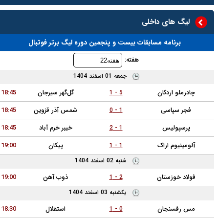
های داخلی
نامه مسابقات بیست و پنجمین دوره لیگ برتر فوتبال
هفته:
جمعه 01 اسفند 1404
 اردکان
گل‌گهر سیرجان
18:45
5 - 1
پاسی
شمس آذر قزوین
18:45
1 - 0
ولیس
خیبر خرم آباد
18:45
1 - 2
وم اراک
پیکان
19:00
1 - 1
شنبه 02 اسفند 1404
وزستان
ذوب آهن
19:00
2 - 1
يکشنبه 03 اسفند 1404
سنجان
استقلال
18:30
0 - 1