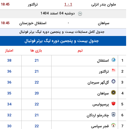
در انزلی
تراکتور
18:45
1 - 1
دوشنبه 04 اسفند 1404
هان
-
استقلال خوزستان
18:45
دول کامل مسابقات بیست و پنجمین دوره لیگ برتر فوتبال
جدول بیست و پنجمین دوره لیگ برتر فوتبال
تیم
بازی ها
امتیاز
قلال
21
38
تور
21
36
گهر سیرجان
22
36
هان
20
35
پولیس
22
34
ملو اردکان
21
32
 سپاسی
22
30