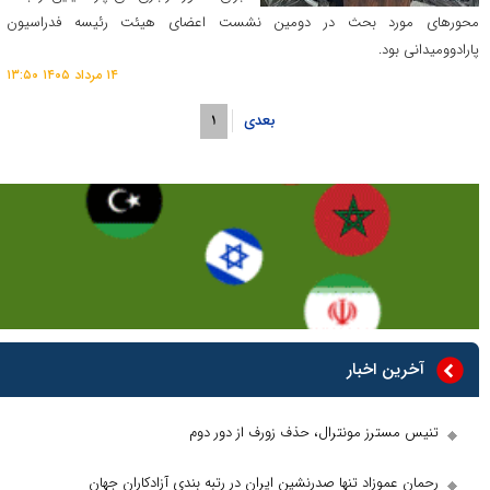
رد بحث در دومین نشست اعضای هیئت رئیسه فدراسیون
د.
۱۴ مرداد ۱۴۰۵ ۱۳:۵۰
بعدی
۱
 اخبار
ترز مونترال، حذف زورف از دور دوم
موزاد تنها صدرنشین ایران در رتبه بندی آزادکاران جهان