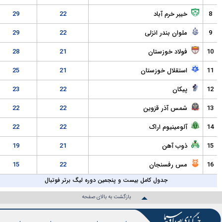
 خرم آباد
22
29
ن بندر انزلی
22
29
اد خوزستان
21
28
قلال خوزستان
21
25
ان
22
23
 آذر قزوین
22
22
ینیوم اراک
22
22
 آهن
21
19
رفسنجان
22
15
جدول کامل بیست و پنجمین دوره لیگ برتر فوتبال
بازگشت به بالای صفحه