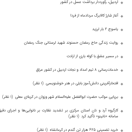
رکورددار برداشت عسل در کشور
 کالابرگ مردادماه از فردا
ندگی حاج رمضان حسنوند شهید لرستانی جنگ رمضان
عشق با کوله باری از ارادت
ات اردبیل در کشور عراق
رینی دانش‌آموز بابلی در هنر خوشنویسی
(۱ نظر)
وکب حضرت ابوالفضل علیه‌السلام شهر وزوان در کربلای معلی
(۱ نظر)
 آرد و نان استان مرکزی بر تشدید نظارت بر نانوایی‌ها و اجرای دقیق
نانینو» تأکید کرد
(۱ نظر)
ن گندم در کرمانشاه
(۱ نظر)